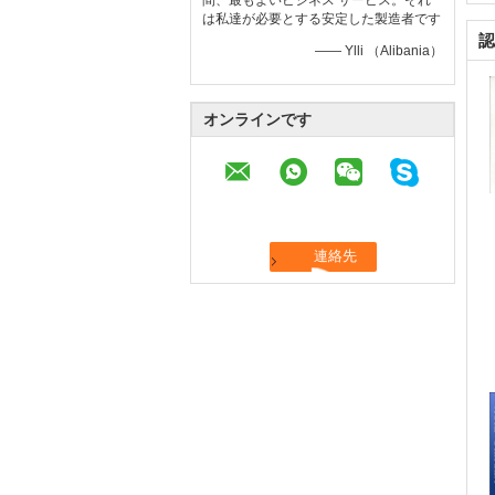
間、最もよいビジネス サービス。それ
は私達が必要とする安定した製造者です
認
—— Ylli （Alibania）
オンラインです