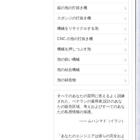
縦の泡の打抜き機
スポンジの打抜き機
機械をリサイクルする泡
CNC の泡の打抜き機
機械を押しつぶす泡
泡の鋭い機械
泡の結合機械
泡の鋳造物
すべてのあなたの質問に答えるよく訓練
された、ベテランの雇用者;設計のあな
たの販売区域、考えおよびすべてのあな
たの私用情報の保護。
—— ムハンマド（イラン）
「あなたのエンジニアは彼らの完全およ