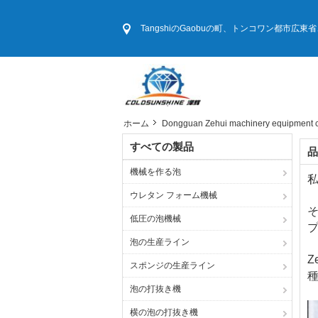
TangshiのGaobuの町、トンコワン都市広
ホーム
Dongguan Zehui machinery equipment
すべての製品
品
機械を作る泡
ウレタン フォーム機械
そ
低圧の泡機械
泡の生産ライン
Z
スポンジの生産ライン
泡の打抜き機
横の泡の打抜き機