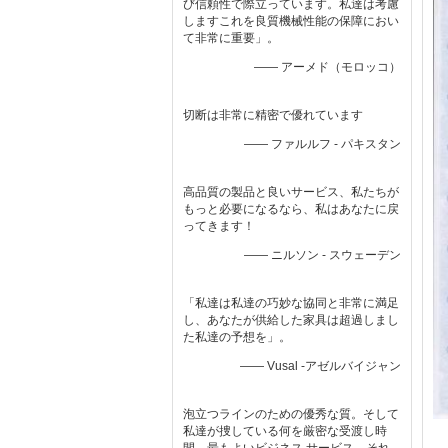
び信頼性で際立っています。私達は考慮
しますこれを良質機械性能の保障におい
て非常に重要」。
—— アーメド（モロッコ）
切断は非常に精密で優れています
—— ファルルフ - パキスタン
高品質の製品と良いサービス、私たちが
もっと必要になるなら、私はあなたに戻
ってきます！
—— ニルソン - スウェーデン
「私達は私達の巧妙な協同と非常に満足
し、あなたが供給した家具は超過しまし
た私達の予想を」。
—— Vusal -アゼルバイジャン
泡立つラインのための優秀な質。そして
私達が捜している何を厳密な受渡し時