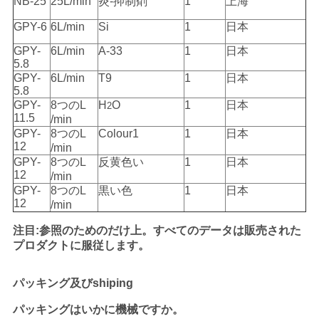
NB-25
25L/min
炎-抑制剤
1
上海
GPY-6
6L/min
Si
1
日本
GPY-
6L/min
A-33
1
日本
5.8
GPY-
6L/min
T9
1
日本
5.8
GPY-
8つのL
H
O
1
日本
2
11.5
/min
GPY-
8つのL
Colour1
1
日本
12
/min
GPY-
8つのL
反黄色い
1
日本
12
/min
GPY-
8つのL
黒い色
1
日本
12
/min
注目:参照のためのだけ上。すべてのデータは販売された
プロダクトに服従します。
パッキング及びshiping
パッキングはいかに機械ですか。