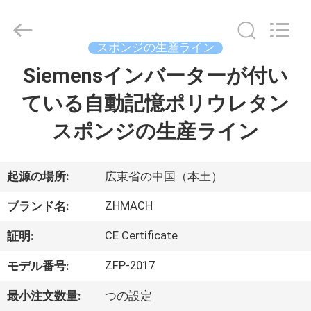
-
2026
Dongguan
Zehui
machinery
スポンジの生産ライン
equipment
co.,
Siemensインバーターが付い
家
ltd.
All
Rights
ている自動記憶ポリウレタン
Reserved.
製
スポンジの生産ライン
品
起源の場所:
広東省の中国（本土）
私
ZHMACH
ブランド名:
達
CE Certificate
証明:
に
ZFP-2017
モデル番号:
つ
最小注文数量:
つの設定