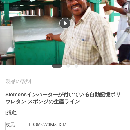
私
達
に
連
絡
し
な
製品の説明
さ
Siemensインバーターが付いている自動記憶ポリ
ウレタン スポンジの生産ライン
い
[指定]
引
次元
L33M×W4M×H3M