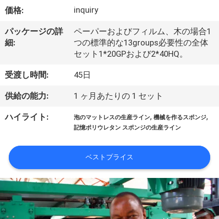
い
inquiry
価格:
て
パッケージの詳
ペーパーおよびフィルム、木の場合1
細:
つの標準的な13groups必要性の全体
工
セット1*20GPおよび2*40HQ。
場
受渡し時間:
45日
旅
供給の能力:
1 ヶ月あたりの 1 セット
行
,
,
ハイライト:
泡のマットレスの生産ライン
機械を作るスポンジ
記憶ポリウレタン スポンジの生産ライン
品
ベストプライス
質
管
理