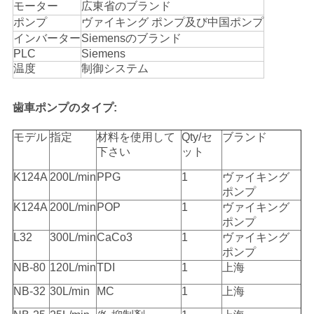
モーター
広東省のブランド
プ
ポンプ
ヴァイキング ポンプ及び中国ポンプ
インバーター
Siemensのブランド
ラ
PLC
Siemens
温度
制御システム
イ
バ
歯車ポンプのタイプ:
シ
モデル
指定
材料を使用して
Qty/セ
ブランド
下さい
ット
ー
K124A
200L/min
PPG
1
ヴァイキング
ポ
ポンプ
K124A
200L/min
POP
1
ヴァイキング
リ
ポンプ
L32
300L/min
CaCo3
1
ヴァイキング
シ
ポンプ
NB-80
120L/min
TDI
1
上海
ー
NB-32
30L/min
MC
1
上海