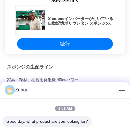
Siemensインバーターが付いている
自動記憶ポリウレタン スポンジの生
産ライン
続行
スポンジの生産ライン
家具、靴材、梱包用発泡機 90kwパワー
Zehui
家具および枕のための横の連続的なポリウレタン スポンジの泡
の生産ライン
8:01 AM
横のスポンジの連続的な泡立つ作成ライン/機械を作る適用範囲
が広い泡
Good day, what product are you looking for?