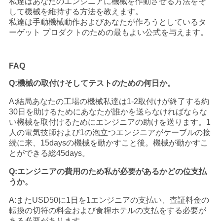
私達はあなたのエンジニアに機械を作動させる方法をそ
して機械を維持する方法を教えます。
私達は手動機械動作およびあなたが作ろうとしているタ
ーゲット プロダクトのための最もよい公式を与えます。
FAQ
Q:機械の取付けそしてテストのための何日か。
A:結局あなたの工場の機械私達は1-2取付けが終了する約
30日を助けるためにあなたが誰かを送らなければならな
い機械を取付けるためにエンジニアの助けを送ります。1
人の電気技師および1の泡立つエンジニアがケーブルの接
続に来、15daysの機械を動かすこと後。機械が動かすこ
とができる総45days。
Q:エンジニアの費用のため私が必要があるかどの位支払
うか。
A:またUSD50に1日を1エンジニアの支払い、査証料金の
転換の切符の料金および食糧ホテルの支払をする必要が
ある必要があります。