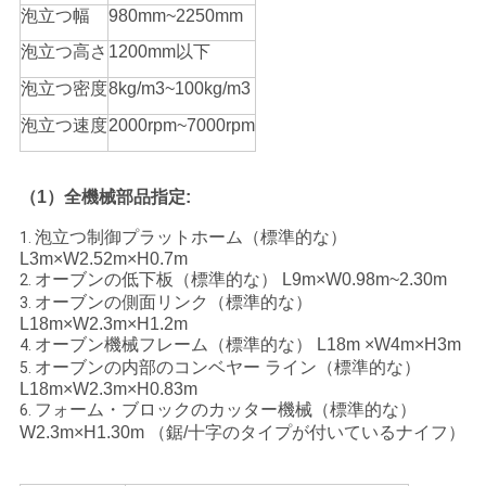
泡立つ幅
980mm~2250mm
用
泡立つ高さ
1200mm以下
を
泡立つ密度
8kg/m3~100kg/m3
要
泡立つ速度
2000rpm~7000rpm
求
し
（1）全機械部品指定:
な
泡立つ制御プラットホーム（標準的な）
1.
L3m×W2.52m×H0.7m
さ
オーブンの低下板（標準的な） L9m×W0.98m~2.30m
2.
オーブンの側面リンク（標準的な）
3.
い
L18m×W2.3m×H1.2m
オーブン機械フレーム（標準的な） L18m ×W4m×H3m
4.
オーブンの内部のコンベヤー ライン（標準的な）
5.
L18m×W2.3m×H0.83m
地
フォーム・ブロックのカッター機械（標準的な）
6.
W2.3m×H1.30m （鋸/十字のタイプが付いているナイフ）
図