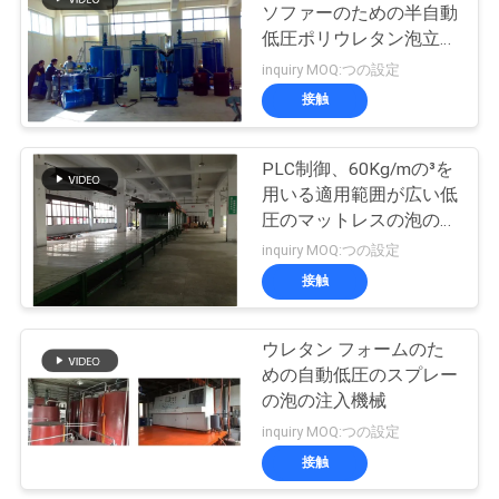
ソファーのための半自動
用
低圧ポリウレタン泡立つ
を
機械
inquiry MOQ:つの設定
接触
要
求
PLC制御、60Kg/mの³を
用いる適用範囲が広い低
し
圧のマットレスの泡の生
な
産ライン
inquiry MOQ:つの設定
接触
さ
い
ウレタン フォームのた
めの自動低圧のスプレー
の泡の注入機械
地
inquiry MOQ:つの設定
図
接触