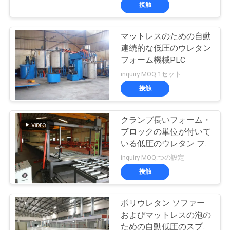
い
接触
て
マットレスのための自動
連続的な低圧のウレタン
工
フォーム機械PLC
場
inquiry MOQ:1セット
接触
旅
行
クランプ長いフォーム・
ブロックの単位が付いて
いる低圧のウレタン フ
品
ォームの生産機械
inquiry MOQ:つの設定
質
接触
管
ポリウレタン ソファー
理
およびマットレスの泡の
ための自動低圧のスプレ