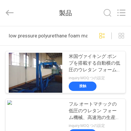
-
2026
Dongguan
製品
Zehui
machinery
equipment
co.,
家
ltd.
All
low pressure polyurethane foam machine オンライン
Rights
Reserved.
製
米国ヴァイキング ポン
品
プを搭載する自動横の低
圧のウレタン フォーム
機械
inquiry MOQ:つの設定
私
接触
達
フル オートマチックの
に
低圧のウレタン フォー
つ
ム機械、高速泡の生産ラ
イン
inquiry MOQ:つの設定