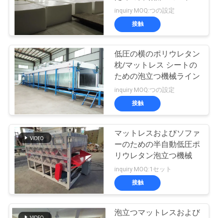
ーの泡立つ機械
inquiry MOQ:つの設定
私
接触
達
低圧の横のポリウレタン
に
枕/マットレス シートの
連
ための泡立つ機械ライン
inquiry MOQ:つの設定
絡
接触
し
な
マットレスおよびソファ
ーのための半自動低圧ポ
さ
リウレタン泡立つ機械
inquiry MOQ:1セット
い
接触
引
泡立つマットレスおよび