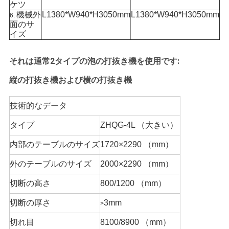
ケツ
PRIVACY
機械外
L1380*W940*H3050mm
L1380*W940*H3050mm
6.
面のサ
POLICY
イズ
それは通常2タイプの泡の打抜き機を使用です:
縦の打抜き機および横の打抜き機
技術的なデータ
タイプ
ZHQG-4L （大きい）
内部のテーブルのサイズ
1720×2290 （mm）
外のテーブルのサイズ
2000×2290 （mm）
切断の高さ
800/1200 （mm）
切断の厚さ
3mm
>
切れ目
8100/8900 （mm）