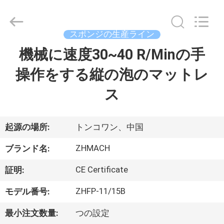
-
2026
Dongguan
Zehui
machinery
スポンジの生産ライン
equipment
co.,
機械に速度30~40 R/Minの手
家
ltd.
All
Rights
操作をする縦の泡のマットレ
Reserved.
製
ス
品
起源の場所:
トンコワン、中国
私
ZHMACH
ブランド名:
達
CE Certificate
証明:
に
ZHFP-11/15B
モデル番号:
つ
最小注文数量:
つの設定