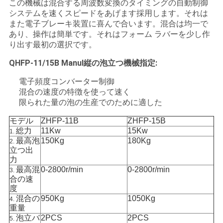
この機械は混合する周波数変換のタイミングの自動制御
用
システムを速くスピードをあげます採用します。それは
また電子ブレーキ装置に喜んで合います。混合は均一で
を
あり、操作は簡単です。それはフォーム ラバーを少し作
り出す最初の選択です。
要
QHFP-11/15B Manul縦の泡立つ機械指定:
求
電子頻度コンバーター制御
し
混合の速度の特徴を使って速く
限られた量の泡の生産でのために適した
な
モデル
ZHFP-11B
ZHFP-15B
さ
総力
11Kw
15Kw
1.
最高泡
150Kg
180Kg
2.
い
立つ出
力
最高混
0-2800r/min
0-2800r/min
3.
合の速
地
度
混合の
950Kg
1050Kg
4.
図
重量
泡立バ
2PCS
2PCS
5.