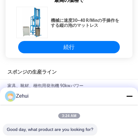
最高の価格で
機械に速度30~40 R/Minの手操作を
する縦の泡のマットレス
続行
スポンジの生産ライン
家具、靴材、梱包用発泡機 90kwパワー
Zehui
家具および枕のための横の連続的なポリウレタン スポンジの泡
の生産ライン
3:24 AM
横のスポンジの連続的な泡立つ作成ライン/機械を作る適用範囲
が広い泡
Good day, what product are you looking for?