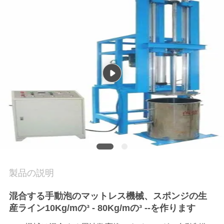
私
達
に
連
絡
し
な
さ
製品の説明
い
混合する手動泡のマットレス機械、スポンジの生
産ライン10Kg/mの³ - 80Kg/mの³ --を作ります
引