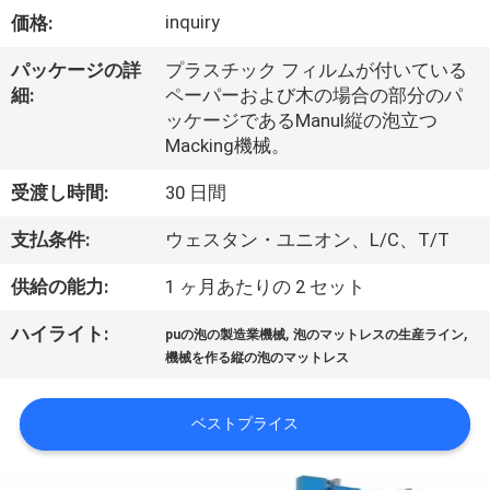
い
inquiry
価格:
て
パッケージの詳
プラスチック フィルムが付いている
細:
ペーパーおよび木の場合の部分のパ
工
ッケージであるManul縦の泡立つ
Macking機械。
場
受渡し時間:
30 日間
旅
支払条件:
ウェスタン・ユニオン、L/C、T/T
行
供給の能力:
1 ヶ月あたりの 2 セット
品
,
,
ハイライト:
puの泡の製造業機械
泡のマットレスの生産ライン
機械を作る縦の泡のマットレス
質
管
ベストプライス
理