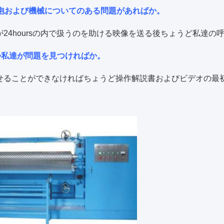
泡および機械についてのある問題があればか。
24hoursの内で扱うのを助ける映像を送る後ちょうど私達の
るか私達が問題を見つければか。
かせることができなければちょうど操作解説書およびビデオの最