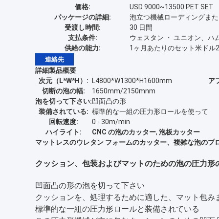
価格:
USD 9000~13500 PET SET
パッケージの詳細:
泡立つ機械ローディングまた
受渡し時間:
30 日間
支払条件:
ウェスタン ・ ユニオン、ハム
供給の能力:
1ヶ月あたりのセット米ドル
連絡先
詳細製品概要
次元（L*W*H）:
L4800*W1300*H1600mm
ア
切断の泡の幅:
1650mm/2150mnm
泡を切って下さい:
凹面凸の形
装備されている:
標準的な一組の圧力形ロールを使って
回転速度:
0 - 30m/min
ハイライト:
CNC の泡のカッター
,
泡板カッター
マットレスのウレタン フォームのカッター、複雑な泡のプ
クッション、包装およびマットのための泡の圧力形の鋭
凹面凸の形の泡を切って下さい
クッションを、処理するために適した、マット包み
標準的な一組の圧力形ロールと装備されている