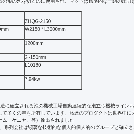
凸の形の泡を切るのに使用され、マットは標準的な一組の圧力
ZHQG-2150
00mm
W2150 * L3000mm
1200mm
2~150mm
L10180
7.94kw
8製造に確立される泡の機械工場自動連続的な泡立つ機械ラインお
して多くの年を所有しています。私達のプロダクトは世界中に
ナム、ケニヤ、等）輸出されました
月では、系列会社は顕著な技術的な個人的個人的のグループと確立