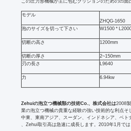
この圧力形機械が主に包むクッションのための凹面
モデル
ZHQG-1650
泡のサイズを切って下さい
W1500 * L20
切断の高さ
1200mm
切断の厚さ
2~150mm
刃の長さ
L9640
力
6.94kw
Zehuiの泡立つ機械類の技術Co.、株式会社は
200
業の泡立つ機械の貴重な経験の強い技術的な利点そ
中東、東南アジア、スーダン、インドネシア、ベト
、Zehui取引高は急速に成長します。2010年1