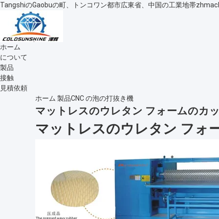
TangshiのGaobuの町、トンコワン都市広東省、中国の工業地帯
zhmac
ホーム
について
製品
接触
見積依頼
ホーム
製品
CNC の泡の打抜き機
マットレスのウレタン フォームのカ
マットレスのウレタン フォ