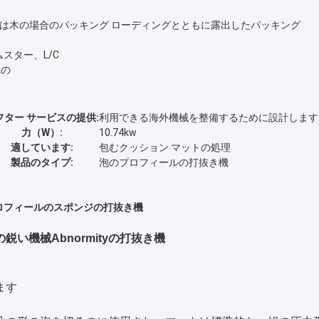
は木の場合のパッキング ローディングとともに露出したパッキング
スター、L/C
2の
フター サービスの提供:
利用できる海外機械を整備するために設計します
力（W）:
10.74kw
適しています:
包むクッション マットの処理
製品のタイプ:
泡のプロフィールの打抜き機
ロフィールのスポンジの打抜き機
い機械Abnormityの打抜き機
ます