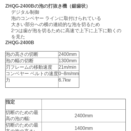
ZHQG-2400Bの泡の打抜き機（鋸歯状）
デジタル制御
泡のコンベヤー ラインに取付けられている
大きい部分への横の連続的な泡を切るため
2つは歯が泡を切るために高速で上下に上下に動くの
を見た
ZHQG-2400B
泡の高さの切断
2400mm
泡の幅の切断
1300mm
刃フレームの移動速度
21m/min
コンベヤー ベルトの速度
0~8m/mm
力
6.7kw
指定
切断のための最
2400mm
高の泡の幅:
切断のための最
1400mm