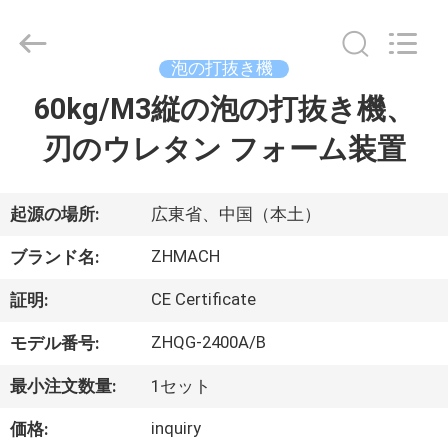
-
2026
Dongguan
Zehui
machinery
泡の打抜き機
equipment
co.,
60kg/M3縦の泡の打抜き機、
家
ltd.
All
Rights
刃のウレタン フォーム装置
Reserved.
製
品
起源の場所:
広東省、中国（本土）
ZHMACH
ブランド名:
私
CE Certificate
証明:
達
ZHQG-2400A/B
モデル番号:
に
最小注文数量:
1セット
つ
inquiry
価格: