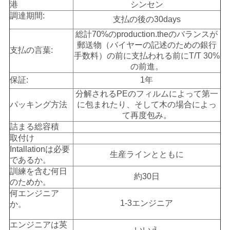
港
シンセン
調達期間:
支払の後の30days
総計70%のproduction.theのバランスが
郵送物（バイヤーの記述のための銀行
支払の言葉:
手数料）の前に支払われる前にT/T 30%
の前進。
保証:
1年
分解されるPEのフィルムによって第一
パッキング方法
に包まれたり、そして木の場合によっ
て再度包み。
詰まる総容積
取付け
Intallationは必要
生産ラインとともに
であるか。
訓練を含む何日
約30日
のためか。
何エンジニア
1-3エンジニア
か。
エンジニアは英
いいえ