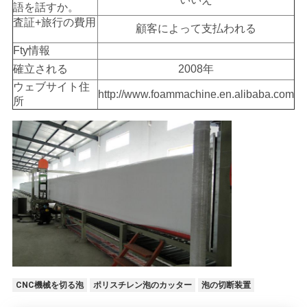
語を話すか。
査証+旅行の費用
顧客によって支払われる
Fty情報
確立される
2008年
ウェブサイト住
http://www.foammachine.en.alibaba.com
所
CNC機械を切る泡
ポリスチレン泡のカッター
泡の切断装置