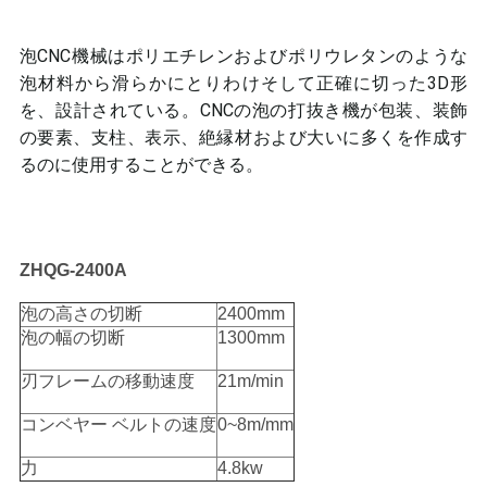
プ
泡CNC機械はポリエチレンおよびポリウレタンのような
ラ
泡材料から滑らかにとりわけそして正確に切った3D形
を、設計されている。CNCの泡の打抜き機が包装、装飾
イ
の要素、支柱、表示、絶縁材および大いに多くを作成す
バ
るのに使用することができる。
シ
ー
ZHQG-2400A
ポ
泡の高さの切断
2400mm
リ
泡の幅の切断
1300mm
シ
刃フレームの移動速度
21m/min
ー
コンベヤー ベルトの速度
0~8m/mm
力
4.8kw