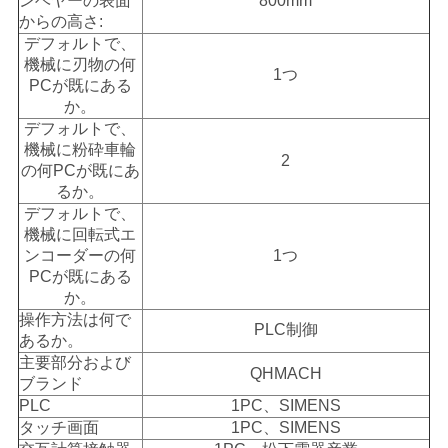
ンベヤーの表面
800mm
からの高さ:
デフォルトで、
機械に刃物の何
1つ
PCが既にある
か。
デフォルトで、
機械に粉砕車輪
2
の何PCが既にあ
るか。
デフォルトで、
機械に回転式エ
ンコーダーの何
1つ
PCが既にある
か。
操作方法は何で
PLC制御
あるか。
主要部分および
QHMACH
ブランド
PLC
1PC、SIMENS
タッチ画面
1PC、SIMENS