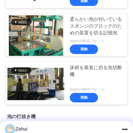
接触
柔らかい泡が付いている
スポンジのブロックのた
めの装置を切る記憶泡
inquiry MOQ:1セット
接触
床材を垂直に切る泡切断
機
inquiry MOQ:1セット
接触
泡の打抜き機
Zehui
精密な泡切断機 10m直径の円切削テーブル