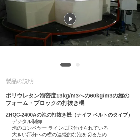
私
達
に
連
絡
し
製品の説明
な
ポリウレタン泡密度13kg/m3への60kg/m3の縦の
さ
フォーム・ブロックの打抜き機
い
ZHQG-2400Aの泡の打抜き機（ナイフ ベルトのタイプ）
デジタル制御
泡のコンベヤー ラインに取付けられている
引
大きい部分への横の連続的な泡を切るため