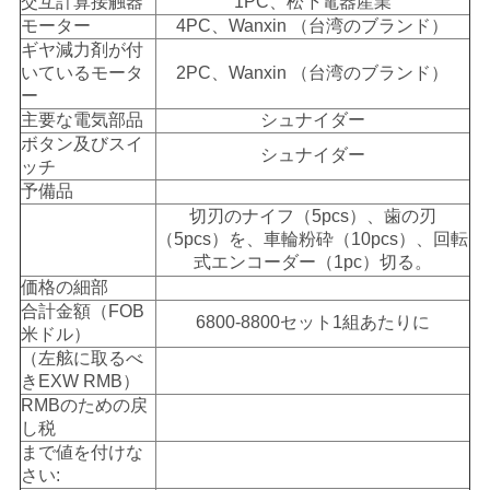
交互計算接触器
1PC、松下電器産業
モーター
4PC、Wanxin （台湾のブランド）
ギヤ減力剤が付
いているモータ
2PC、Wanxin （台湾のブランド）
ー
主要な電気部品
シュナイダー
ボタン及びスイ
シュナイダー
ッチ
予備品
切刃のナイフ（5pcs）、歯の刃
（5pcs）を、車輪粉砕（10pcs）、回転
式エンコーダー（1pc）切る。
価格の細部
合計金額（FOB
6800-8800セット1組あたりに
米ドル）
（左舷に取るべ
きEXW RMB）
RMBのための戻
し税
まで値を付けな
さい: