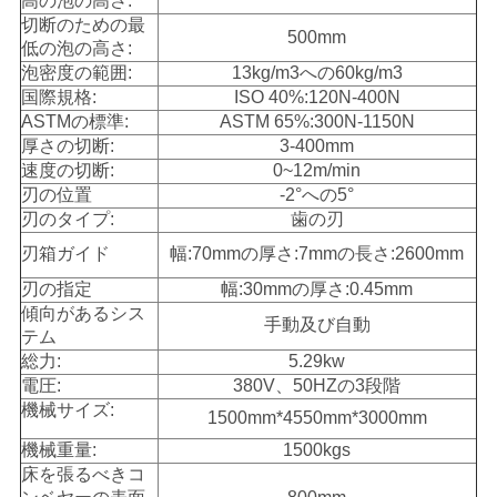
高の泡の高さ:
切断のための最
500mm
低の泡の高さ:
泡密度の範囲:
13kg/m3への60kg/m3
国際規格:
ISO 40%:120N-400N
ASTMの標準:
ASTM 65%:300N-1150N
厚さの切断:
3-400mm
速度の切断:
0~12m/min
刃の位置
-2°への5°
刃のタイプ:
歯の刃
刃箱ガイド
幅:70mmの厚さ:7mmの長さ:2600mm
刃の指定
幅:30mmの厚さ:0.45mm
傾向があるシス
手動及び自動
テム
総力:
5.29kw
電圧:
380V、50HZの3段階
機械サイズ:
1500mm*4550mm*3000mm
機械重量:
1500kgs
床を張るべきコ