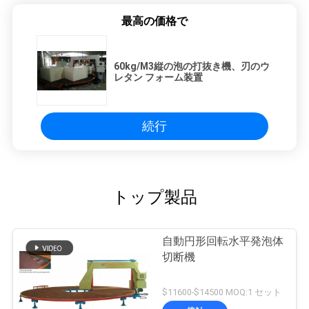
最高の価格で
60kg/M3縦の泡の打抜き機、刃のウ
レタン フォーム装置
続行
トップ製品
自動円形回転水平発泡体
切断機
$11600-$14500 MOQ:1 セット