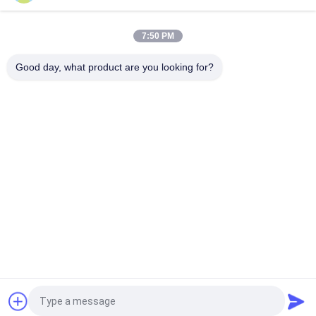
横円泡切断機 刃の長さ10000mmと高水準
7:50 PM
材料を水平に切るはね返る泡のための横の堅い泡の打抜き機
Good day, what product are you looking for?
人気カテゴリ
すべて
ウレタン フォーム機
機械を作る泡
械
低圧の泡機械
泡の生産ライン
スポンジの生産ライ
泡の打抜き機 
ン
横の泡の打抜き機
縦の泡の打抜き機
見積依頼