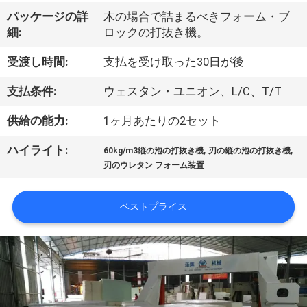
い
パッケージの詳
木の場合で詰まるべきフォーム・ブ
て
細:
ロックの打抜き機。
受渡し時間:
支払を受け取った30日が後
工
支払条件:
ウェスタン・ユニオン、L/C、T/T
場
供給の能力:
1ヶ月あたりの2セット
旅
,
,
ハイライト:
行
60kg/m3縦の泡の打抜き機
刃の縦の泡の打抜き機
刃のウレタン フォーム装置
品
ベストプライス
質
管
理