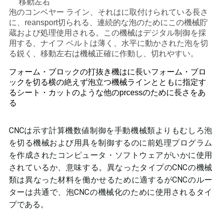
移動左右
用
泡のコンベヤー ライン、それはに取付けられている長さ
に、reansport切られる、連続的な泡のためにこの機械貯
を
蔵および処理使用される。この機械はデジタル制御を採
用する、ナイフ ベルトは薄く、水平に動かされた泡を切
要
る鋭く、移動左右は機械正確に作動し、切れやすい。
求
フォーム・ブロックの打抜き機はに長いフォーム・ブロ
ックを切る横の絶えず泡立つ機械ラインとともに指定す
し
るシート・カットのような他のprcessのために長さをあ
る
な
さ
CNCは示す計算機数値制御を手動機械類よりもむしろ泡
を切る機械および用具を制御するのに前処理プログラム
い
を作成されたコンピュータ・ソフトウェアがいかに使用
されているか、意味する。異なったタイプのCNCの機械
類は異なった材料を働かせるために適するがCNCのルー
地
ターは共通で、泡CNCの機械化のために使用されるタイ
図
プである。