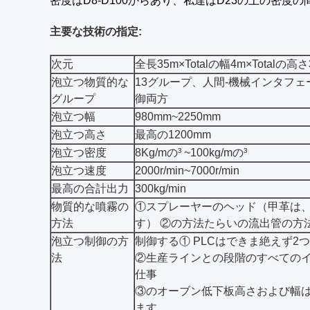
密度はD8-D100からあり、私達はD23の上の密度の
主要な技術の指定:
次元
全長35m×Totalの幅4m×Totalの高さ
泡立つ物質的な
13グループ、人間-機械インタフ
グループ
御両方
泡立つ幅
980mm~2250mm
泡立つ高さ
最高の1200mm
泡立つ密度
8Kg/mの³ ~100kg/mの³
泡立つ速度
2000r/min~7000r/min
最高の合計出力
300kg/min
物質的な噴霧の
①スプレーヤーのヘッド（甲革は
方法
す） ②の方法たらいの流出管の方
泡立つ制御の方
制御する① PLCはできま絶えず2
法
②生産ラインとの段階のすべての
仕事
③のオーブン低下板高さおよび幅
ます。