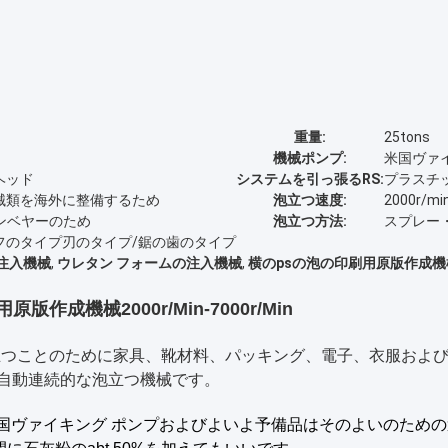
重量:
25tons
機械ポンプ:
米国ヴァ
ヘッド
システムを引っ張るRS:
プラスチッ
械類を海外に整備するため
泡立つ速度:
2000r/mi
ンベヤーのため
泡立つ方法:
スプレー
フのタイプ刃のタイプ/鋸の歯のタイプ
注入機械
,
ウレタン フォームの注入機械
,
横のpsの泡の印刷用原版作成機
成機械2000r/Min-7000r/Min
つことのために家具、靴材料、パッキング、電子、衣服および交通機関
の自動連続的な泡立つ機械です。
し、米国ヴァイキング ポンプおよびよいよ予備品はそのよいのた