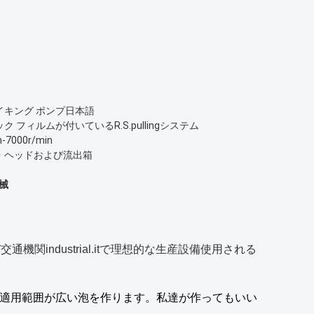
イキング ポンプ日本語
ク フィルムが付いているR.S.pullingシステム
n-7000r/min
・ヘッドおよび流出箱
械
industrial.itで理想的な生産設備使用される
めの適用範囲が広い泡を作ります。私達が作ってもいい