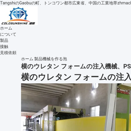
TangshiのGaobuの町、トンコワン都市広東省、中国の工業地帯
zhmac
ホーム
について
製品
接触
見積依頼
ホーム
製品
機械を作る泡
横のウレタン フォームの注入機械、P
横のウレタン フォームの注