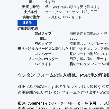
細:
えず泡
受渡し時間:
45daysはの後の頭金を受け取ります
支払条件:
ウェスタン・ユニオン、L/C、T/T
供給の能力:
1 ヶ月あたりの 2 セット
連絡先
詳細製品概要
製品タイプ:
機械を作る自動絶えず泡
電圧:
380V
泡のタイプ:
流出箱およびスプレー・
売り上げ後のサービスは提供した:
利用できるエンジニア機
コンベヤー:
長いシートの泡50mのコ
ブロックのカッター:
刃及び鋸の歯の二重ナイ
ハイライト:
横のウレタン フォームの
ウレタン フォームの注入機械、PSの泡の印刷用原版作
ZHF-2017横の絶えず泡の生産ラインは大規模な泡立
適用範囲が広いウレタン フォームを作り出すため
私達はSiemensインバーター/モーターを使用