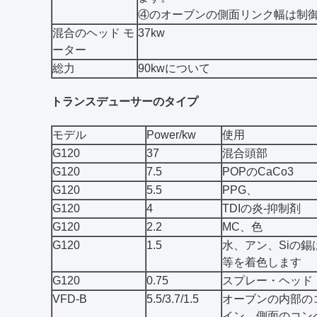
④のオーブンの側面リンク幅は制
混合のヘッド モ
37kw
ーター
総力
90kwについて
トランスデューサーのタイプ
モデル
Power/kw
使用
G120
37
混合頭部
G120
7.5
POPのCaCo3
G120
5.5
PPG、
G120
4
TDIの炎-抑制剤
G120
2.2
MC、色
G120
1.5
水、アン、Siの錫
等を着色します
G120
0.75
スプレー・ヘッド
VFD-B
5.5/3.7/1.5
オーブンの内部の
イン、側面のコン