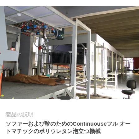
私
達
に
連
絡
し
な
さ
い
製品の説明
ソファーおよび靴のためのContinuouseフル オー
トマチックのポリウレタン泡立つ機械
引