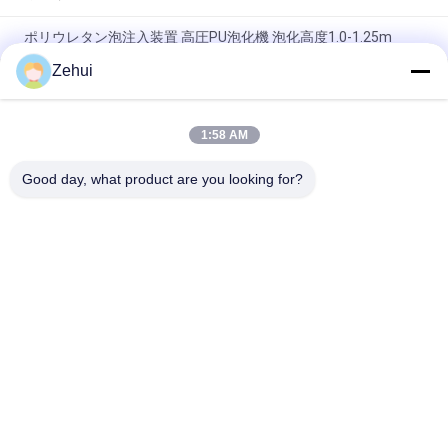
ポリウレタン泡注入装置 高圧PU泡化機 泡化高度1.0-1.25m
Zehui
PLCで制御される1.0-1.25mの泡立高と顧客定着ポリウレタン泡
機
1:58 AM
長尺シートフォーム用加熱システム電気加熱高圧PU発泡機 50m
コンベア
Good day, what product are you looking for?
人気カテゴリ
すべて
ウレタン フォーム機
機械を作る泡
械
低圧の泡機械
泡の生産ライン
スポンジの生産ライ
泡の打抜き機 
ン