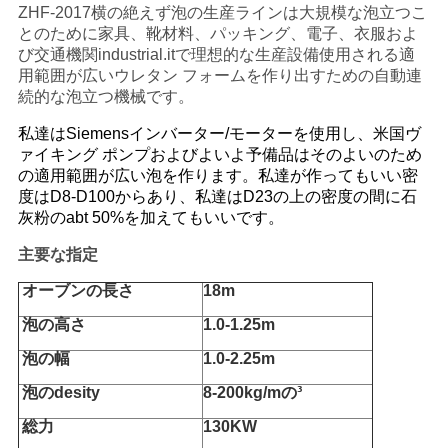
ZHF-2017横の絶えず泡の生産ラインは大規模な泡立つこ
用
とのために家具、靴材料、パッキング、電子、衣服およ
び交通機関industrial.itで理想的な生産設備使用される適
を
用範囲が広いウレタン フォームを作り出すための自動連
要
続的な泡立つ機械です。
私達はSiemensインバーター/モーターを使用し、米国ヴ
求
ァイキング ポンプおよびよいよ予備品はそのよいのため
し
の適用範囲が広い泡を作ります。私達が作ってもいい密
度はD8-D100からあり、私達はD23の上の密度の間に石
な
灰粉のabt 50%を加えてもいいです。
主要な指定
さ
オーブンの長さ
18m
い
泡の高さ
1.0-1.25m
泡の幅
1.0-2.25m
地
泡のdesity
8-200kg/mの³
図
総力
130KW