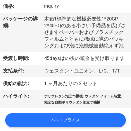
い
inquiry
価格:
て
パッケージの詳
木箱1標準的な機械必要性1*20GP
細:
2*40HQのある小さい予備品を広げさ
工
せますペーパーおよびプラスチック
フィルムとともに機械に裸のパッキ
場
ングおよび泡に泡機械自動絶えず泡
旅
受渡し時間:
45daysはの後の頭金を受け取ります
行
支払条件:
ウェスタン・ユニオン、L/C、T/T
供給の能力:
1 ヶ月あたりの 2 セット
品
,
,
ハイライト:
ポリウレタン泡立つ機械
ウレタン フォーム装置
質
完全な自動ポリウレタン泡立つ機械
管
ベストプライス
理