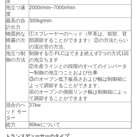
度
泡立つ速
2000r/min~7000r/min
度
最高の合
300kg/min
計出力
物質的な
①スプレーヤーのヘッド（甲革は、前部、背
噴霧の方
部調節することができます） ②の方法たらい
法
の流出管の方法。
泡立つ制
制御する① PLCはできま絶えず2つの方式1回
御の方法
の泡立ちます
②生産ラインとの段階のすべてのインバータ
ー制御の泡立つことおよび仕事
③のオーブン低下板高さおよび幅は制御箱に
よって調節することができます。
④のオーブンの側面リンク幅は制御箱によっ
て調節することができます
混合のヘ
37kw
ッド モー
ター
総力
90kwについて
トランスデューサーのタイプ