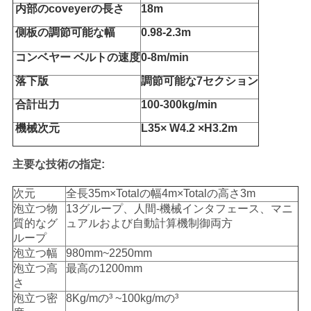
内部のcoveyerの長さ
18m
プ
側板の調節可能な幅
0.98-2.3m
ラ
コンベヤー ベルトの速度
0-8m/min
イ
落下版
調節可能な7セクション
バ
合計出力
100-300kg/min
機械次元
L35× W4.2 ×H3.2m
シ
ー
主要な技術の指定:
ポ
次元
全長35m×Totalの幅4m×Totalの高さ3m
泡立つ物
13グループ、人間-機械インタフェース、マニ
リ
質的なグ
ュアルおよび自動計算機制御両方
ループ
シ
泡立つ幅
980mm~2250mm
泡立つ高
最高の1200mm
ー
さ
泡立つ密
8Kg/mの³ ~100kg/mの³