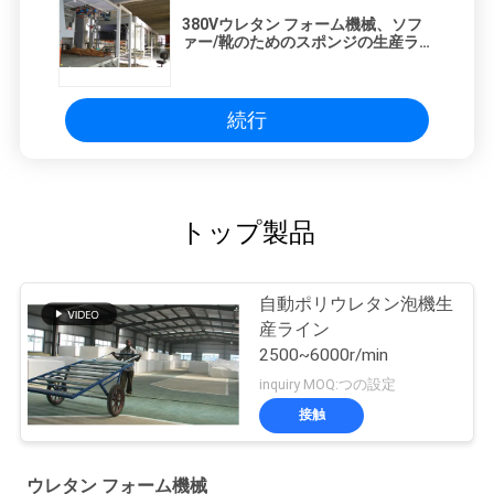
380Vウレタン フォーム機械、ソフ
ァー/靴のためのスポンジの生産ライ
ン
続行
トップ製品
自動ポリウレタン泡機生
産ライン
2500~6000r/min
inquiry MOQ:つの設定
接触
ウレタン フォーム機械