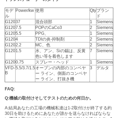
モデ
Power/kw
使用
Qty
ブラン
ル
ド
G120
37
混合頭部
1
Siemens
G120
7.5
POPのCaCo3
2
Siemens
G120
5.5
PPG、
1
Siemens
G120
4
TDIの炎-抑制剤
2
Siemens
G120
2.2
MC、色
2
Siemens
G120
1.5
水、アン、Siの錫は、反黄
7
Siemens
色い等を着色します
G120
0.75
スプレー・ヘッド
1
Siemens
VFD-
5.5/3.7/1.5
オーブンの内部のコンベヤ
3
デルタ
B
ー ライン、側面のコンベヤ
ー ライン、打抜き機
FAQ:
Q:機械の取付けそしてテストのための何日か。
A:結局あなたの工場の機械私達は1-2取付けが終了する約
30日を助けるためにあなたが誰かを送らなければならな